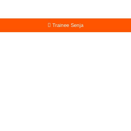
Trainee Senja
Profilgruppa setter kursen mot 