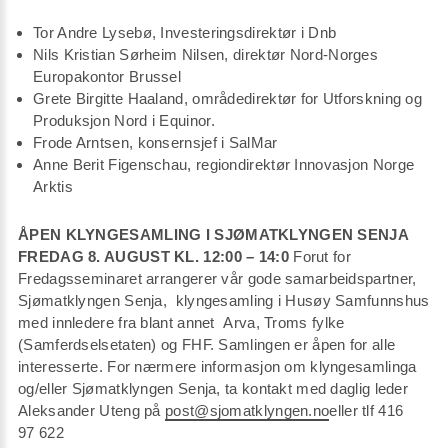
Tor Andre Lysebø, Investeringsdirektør i Dnb
Nils Kristian Sørheim Nilsen, direktør Nord-Norges
Europakontor Brussel
Grete Birgitte Haaland, områdedirektør for Utforskning og
Produksjon Nord i Equinor.
Frode Arntsen, konsernsjef i SalMar
Anne Berit Figenschau, regiondirektør Innovasjon Norge
Arktis
ÅPEN KLYNGESAMLING I SJØMATKLYNGEN SENJA
FREDAG 8. AUGUST KL. 12:00 – 14:0
Forut for
Fredagsseminaret arrangerer vår gode samarbeidspartner,
Sjømatklyngen Senja, klyngesamling i Husøy Samfunnshus
med innledere fra blant annet Arva, Troms fylke
(Samferdselsetaten) og FHF. Samlingen er åpen for alle
interesserte. For nærmere informasjon om klyngesamlinga
og/eller Sjømatklyngen Senja, ta kontakt med daglig leder
Aleksander Uteng på
post@sjomatklyngen.no
eller tlf 416
97 622