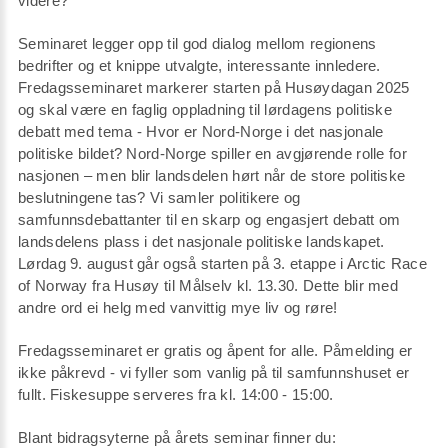
videre?
Seminaret legger opp til god dialog mellom regionens
bedrifter og et knippe utvalgte, interessante innledere.
Fredagsseminaret markerer starten på Husøydagan 2025
og skal være en faglig oppladning til lørdagens politiske
debatt med tema - Hvor er Nord-Norge i det nasjonale
politiske bildet? Nord-Norge spiller en avgjørende rolle for
nasjonen – men blir landsdelen hørt når de store politiske
beslutningene tas? Vi samler politikere og
samfunnsdebattanter til en skarp og engasjert debatt om
landsdelens plass i det nasjonale politiske landskapet.
Lørdag 9. august går også starten på 3. etappe i Arctic Race
of Norway fra Husøy til Målselv kl. 13.30. Dette blir med
andre ord ei helg med vanvittig mye liv og røre!
Fredagsseminaret er gratis og åpent for alle. Påmelding er
ikke påkrevd - vi fyller som vanlig på til samfunnshuset er
fullt. Fiskesuppe serveres fra kl. 14:00 - 15:00.
Blant bidragsyterne på årets seminar finner du: