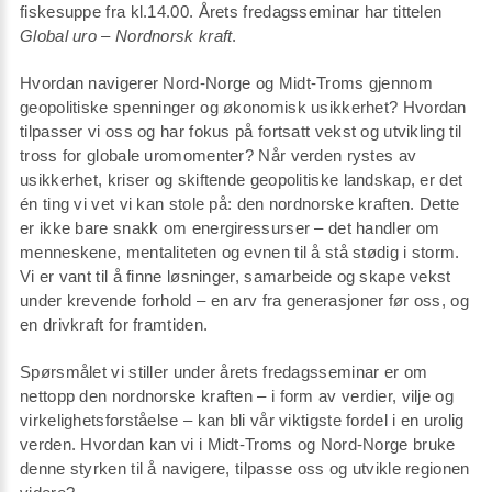
fiskesuppe fra kl.14.00. Årets fredagsseminar har tittelen
Global uro – Nordnorsk kraft
.
Hvordan navigerer Nord-Norge og Midt-Troms gjennom
geopolitiske spenninger og økonomisk usikkerhet? Hvordan
tilpasser vi oss og har fokus på fortsatt vekst og utvikling til
tross for globale uromomenter? Når verden rystes av
usikkerhet, kriser og skiftende geopolitiske landskap, er det
én ting vi vet vi kan stole på: den nordnorske kraften. Dette
er ikke bare snakk om energiressurser – det handler om
menneskene, mentaliteten og evnen til å stå stødig i storm.
Vi er vant til å finne løsninger, samarbeide og skape vekst
under krevende forhold – en arv fra generasjoner før oss, og
en drivkraft for framtiden.
Spørsmålet vi stiller under årets fredagsseminar er om
nettopp den nordnorske kraften – i form av verdier, vilje og
virkelighetsforståelse – kan bli vår viktigste fordel i en urolig
verden. Hvordan kan vi i Midt-Troms og Nord-Norge bruke
denne styrken til å navigere, tilpasse oss og utvikle regionen