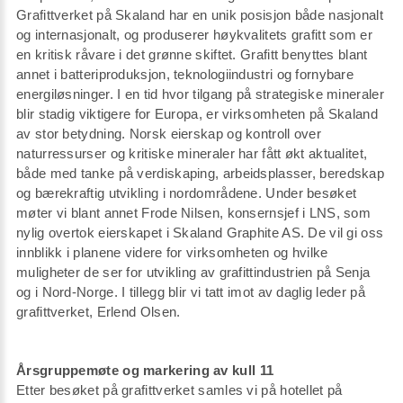
Grafittverket på Skaland har en unik posisjon både nasjonalt
og internasjonalt, og produserer høykvalitets grafitt som er
en kritisk råvare i det grønne skiftet. Grafitt benyttes blant
annet i batteriproduksjon, teknologiindustri og fornybare
energiløsninger. I en tid hvor tilgang på strategiske mineraler
blir stadig viktigere for Europa, er virksomheten på Skaland
av stor betydning. Norsk eierskap og kontroll over
naturressurser og kritiske mineraler har fått økt aktualitet,
både med tanke på verdiskaping, arbeidsplasser, beredskap
og bærekraftig utvikling i nordområdene. Under besøket
møter vi blant annet Frode Nilsen, konsernsjef i LNS, som
nylig overtok eierskapet i Skaland Graphite AS. De vil gi oss
innblikk i planene videre for virksomheten og hvilke
muligheter de ser for utvikling av grafittindustrien på Senja
og i Nord-Norge. I tillegg blir vi tatt imot av daglig leder på
grafittverket, Erlend Olsen.
Årsgruppemøte og markering av kull 11
Etter besøket på grafittverket samles vi på hotellet på