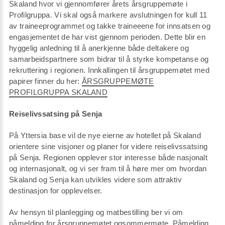
Skaland hvor vi gjennomfører årets årsgruppemøte i
Profilgruppa. Vi skal også markere avslutningen for kull 11
av traineeprogrammet og takke traineeene for innsatsen og
engasjementet de har vist gjennom perioden. Dette blir en
hyggelig anledning til å anerkjenne både deltakere og
samarbeidspartnere som bidrar til å styrke kompetanse og
rekruttering i regionen. Innkallingen til årsgruppemøtet med
papirer finner du her:
ÅRSGRUPPEMØTE
PROFILGRUPPA SKALAND
Reiselivssatsing på Senja
På Yttersia base vil de nye eierne av hotellet på Skaland
orientere sine visjoner og planer for videre reiselivssatsing
på Senja. Regionen opplever stor interesse både nasjonalt
og internasjonalt, og vi ser fram til å høre mer om hvordan
Skaland og Senja kan utvikles videre som attraktiv
destinasjon for opplevelser.
Av hensyn til planlegging og matbestilling ber vi om
påmelding for årsgruppemøtet ogsommermøte. Påmelding