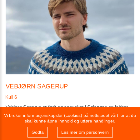
VEBJØRN SAGERUP
Vebjørn Sagerup er født og oppvokst i Salangen og jobber
nå med økonomi hos Finnfjord AS. Vebjørn har studert
Vi bruker informasjonskapsler (cookies) på nettstedet vårt for at du
Master of Science in Business ved Nord Universitet.
skal kunne åpne innhold og utføre handlinger.
Godta
Les mer om personvern