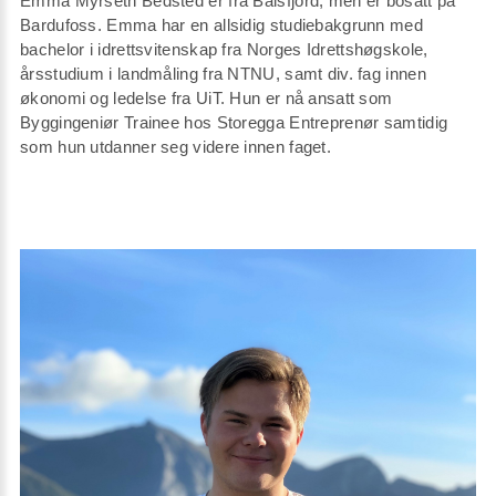
Emma Myrseth Bedsted er fra Balsfjord, men er bosatt på
Bardufoss. Emma har en allsidig studiebakgrunn med
bachelor i idrettsvitenskap fra Norges Idrettshøgskole,
årsstudium i landmåling fra NTNU, samt div. fag innen
økonomi og ledelse fra UiT. Hun er nå ansatt som
Byggingeniør Trainee hos Storegga Entreprenør samtidig
som hun utdanner seg videre innen faget.