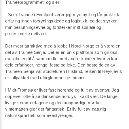
Traineeprogrammet, og sier:
- Som Trainee i Finnfjord lærer jeg mye nytt og får praktisk
erfaring innen forsyningskjede og logistikk, og det styrker
min beslutningsevne og forsterker mitt sosiale og
profesjonelle nettverk.
Det mest attraktive med å jobbe i Nord-Norge er å være en
del av Trainee Senja. Det er en unik plattform som gir oss
muligheten til å samhandle med andre traineer hvor vi kan
dele erfaringer, henge, feste og leke. Den beste delen av
Traineen Senja var studieturen til Island, reisen til Reykjavík
er fullpakket med uforglemmelige minner.
I Midt-Tromsø er livet fascinerende og fullt av eventyr. Jeg
opplever ofte å se dansende nordlys i kaldt vær. De lange,
livlige sommerdagene og den uopphørlige mørke
vinternatten gjør det fantastisk. Et liv fullt av naturlig
naturskjønnhet, som eventyrenger.