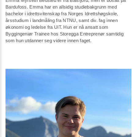
Emma Myrseth Bedsted er fra Balsfjord, men er bosatt på
Bardufoss. Emma har en allsidig studiebakgrunn med
bachelor i idrettsvitenskap fra Norges Idrettshøgskole,
årsstudium i landmåling fra NTNU, samt div. fag innen
økonomi og ledelse fra UiT. Hun er nå ansatt som
Byggingeniør Trainee hos Storegga Entreprenør samtidig
som hun utdanner seg videre innen faget.