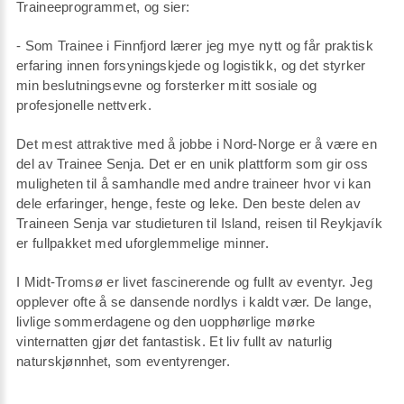
Traineeprogrammet, og sier:
- Som Trainee i Finnfjord lærer jeg mye nytt og får praktisk
erfaring innen forsyningskjede og logistikk, og det styrker
min beslutningsevne og forsterker mitt sosiale og
profesjonelle nettverk.
Det mest attraktive med å jobbe i Nord-Norge er å være en
del av Trainee Senja. Det er en unik plattform som gir oss
muligheten til å samhandle med andre traineer hvor vi kan
dele erfaringer, henge, feste og leke. Den beste delen av
Traineen Senja var studieturen til Island, reisen til Reykjavík
er fullpakket med uforglemmelige minner.
I Midt-Tromsø er livet fascinerende og fullt av eventyr. Jeg
opplever ofte å se dansende nordlys i kaldt vær. De lange,
livlige sommerdagene og den uopphørlige mørke
vinternatten gjør det fantastisk. Et liv fullt av naturlig
naturskjønnhet, som eventyrenger.