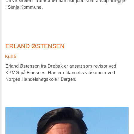
Universitetet i Tromsø før han fikk jobb som arealplanlegger
i Senja Kommune.
ERLAND ØSTENSEN
Erland Østensen fra Drøbak er ansatt som revisor ved
KPMG på Finnsnes. Han er utdannet siviløkonom ved
Norges Handelshøgskole i Bergen.